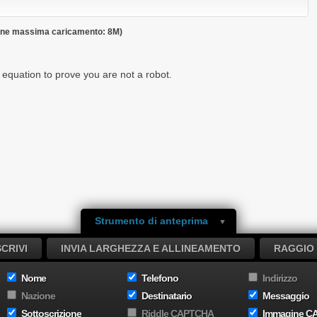
sione massima caricamento: 8M)
 equation to prove you are not a robot.
Strumento di anteprima
CRIVI
INVIA LARGHEZZA E ALLINEAMENTO
RAGGIO 
Nome
Telefono
Indirizzo
Nazione
Destinatario
Messaggio
Sottoscrizione
Riddle CAPTCHA
Immagine C