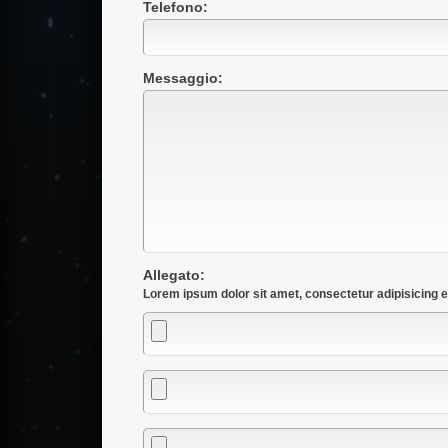
Telefono:
Messaggio:
Allegato:
Lorem ipsum dolor sit amet, consectetur adipisicing e
Allegato
Allegato
Allegato
1
2
3