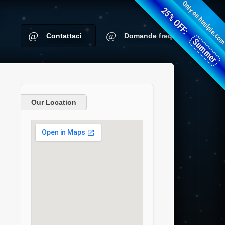
Only on htmlpie.co
25% OFF:
Contattaci
Domande frequenti
Summer
Our Location