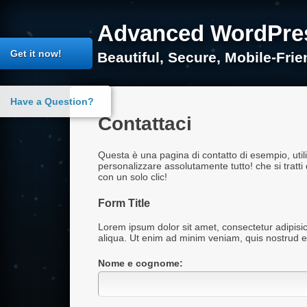
Salta
al
Advanced WordPres
contenuto
Get it now!
Beautiful, Secure, Mobile-Fri
Have a Question?
Contattaci
Questa è una pagina di contatto di esempio, util
personalizzare assolutamente tutto! che si tratti 
con un solo clic!
Form Title
Lorem ipsum dolor sit amet, consectetur adipisic
09c134af1dd3eb7767d726e892682fa9
aliqua. Ut enim ad minim veniam, quis nostrud e
Nome e cognome: