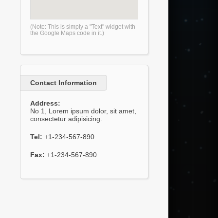
(Note: This is simply a "Text" widget with
the Google Maps code in it.)
Contact Information
Address:
No 1, Lorem ipsum dolor, sit amet,
consectetur adipisicing.
Tel:
+1-234-567-890
Fax:
+1-234-567-890