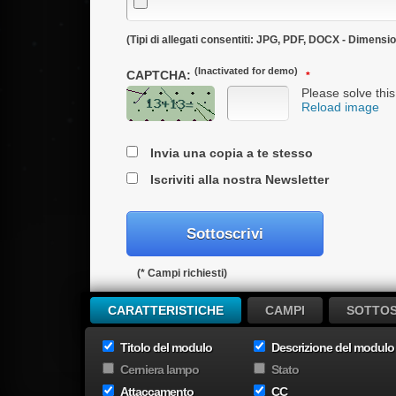
(Tipi di allegati consentiti: JPG, PDF, DOCX - Dimen
(Inactivated for demo)
CAPTCHA:
Please solve this
Reload image
Invia una copia a te stesso
Iscriviti alla nostra Newsletter
(* Campi richiesti)
CARATTERISTICHE
CAMPI
SOTTOS
Titolo del modulo
Descrizione del modulo
You will love it!
Cerniera lampo
Stato
Attaccamento
CC