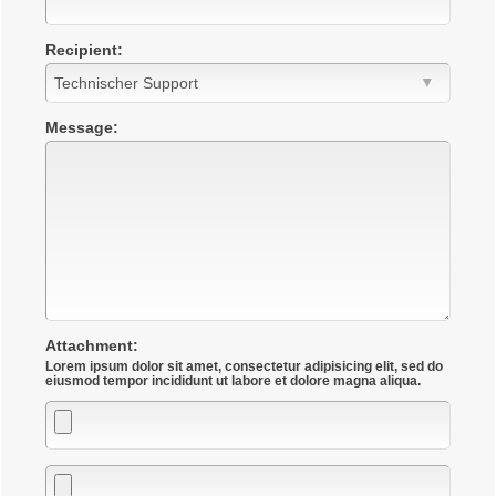
Recipient:
Message:
Attachment:
Lorem ipsum dolor sit amet, consectetur adipisicing elit, sed do
Attachment
Attachment
Attachment
eiusmod tempor incididunt ut labore et dolore magna aliqua.
1
2
3