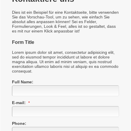
Dies ist ein Beispiel für eine Kontaktseite, bitte verwenden
Sie das Vorschau-Tool, um zu sehen, wie einfach Sie
absolut alles anpassen können! Sei es Felder,
Formulierungen, Look & Feel, alles ist so gestaltet, dass
es mit nur einem Klick anpassbar ist!
Form Title
Lorem ipsum dolor sit amet, consectetur adipisicing elit,
09c134af1dd3eb7767d726e892682fa9
sed do eiusmod tempor incididunt ut labore et dolore
magna aliqua. Ut enim ad minim veniam, quis nostrud
exercitation ullamco laboris nisi ut aliquip ex ea commodo
consequat.
Full Name:
E-mail:
Phone: