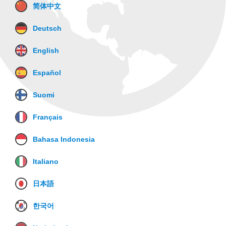
简体中文
Deutsch
English
Español
Suomi
Français
Bahasa Indonesia
Italiano
日本語
한국어