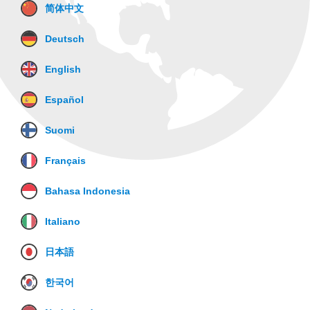
简体中文
Deutsch
English
Español
Suomi
Français
Bahasa Indonesia
Italiano
日本語
한국어