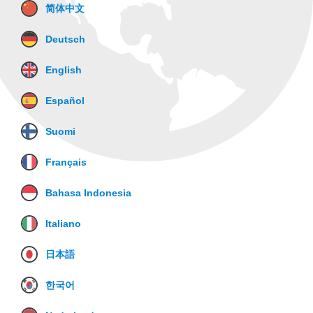
简体中文
Deutsch
English
Español
Suomi
Français
Bahasa Indonesia
Italiano
日本語
한국어