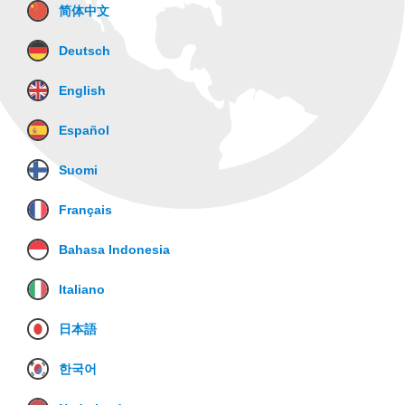
简体中文
Deutsch
English
Español
Suomi
Français
Bahasa Indonesia
Italiano
日本語
한국어