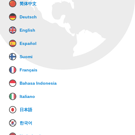
简体中文
Deutsch
English
Español
Suomi
Français
Bahasa Indonesia
Italiano
日本語
한국어