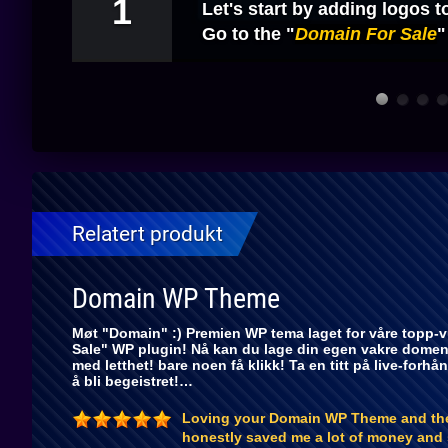
1
.
these
Let's start by adding logos t
Go to the "
Domain For Sale
"
Relatert produkt
Domain WP Theme
Møt "Domain" :) Premien WP tema laget for våre topp-v
Sale" WP plugin! Nå kan du lage din egen vakre dome
med letthet! bare noen få klikk! Ta en titt på live-for
å bli begeistret!…
Loving your Domain WP Theme and the 
honestly saved me a lot of money and s