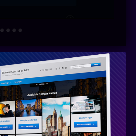
2
.
Fullt
kompatibel
med WP 6