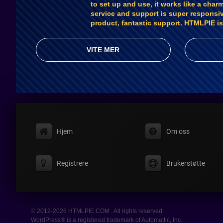
to set up and use, it works like a cha
service and support is super responsi
product, fantastic support. HTMLPIE i
VITE MER
Hjem
Om oss
Registrere
Brukerstøtte
© 2012-2026 HTMLPIE.COM . All rights reserved.
WordPress® is a registered trademark of Automattic, Inc.