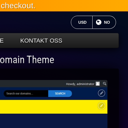
 checkout.
GJELDENDE VALUTA:
USD
NÅVÆRENDE
NO
E
KONTAKT OSS
 Domain Theme