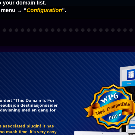
o your domain list.
 menu → "
Configuration
".
urdert "This Domain Is For
neauksjon destinasjonssider
håndsvisning med en gang for
associated plugin! It has
o much time. It's very easy