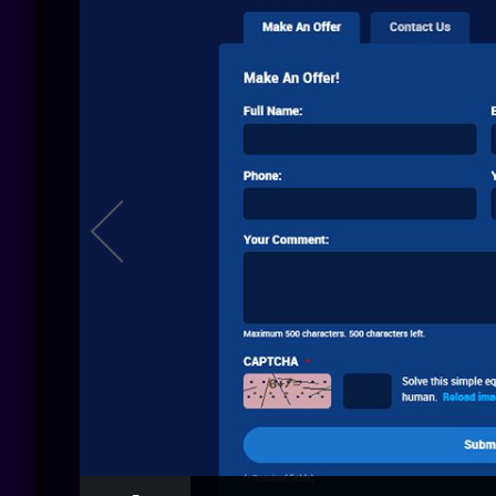
e your
eme.