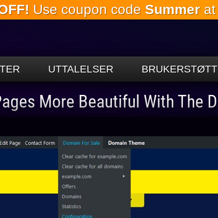
OFF!
Use coupon code
Summer
at
Gå til
hovedinnholdet
TER
UTTALELSER
BRUKERSTØTT
ages More Beautiful With The