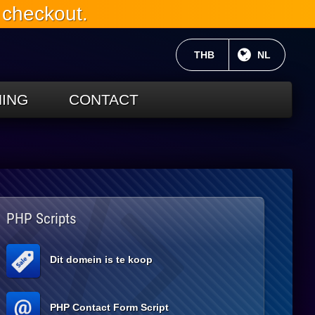
 checkout.
HUIDIGE VALUTA:
THB
HUIDIGE TA
NL
ING
CONTACT
PHP Scripts
Dit domein is te koop
PHP Contact Form Script