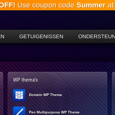
OFF!
Use coupon code
Summer
at
Ga naar de
hoofdinhoud
EN
GETUIGENISSEN
ONDERSTEUN
WP thema's
Domein WP Thema
Pen Multipurpose WP Theme