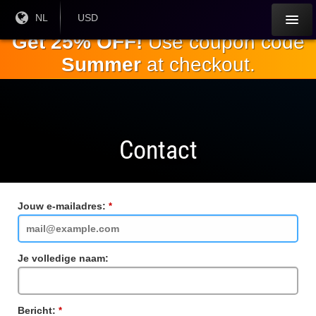
Ga naar de
Huidige
NL
Huidige
USD
taal:
valuta:
hoofdinhoud
Get 25% OFF!
Use coupon code
Summer
at checkout.
Contact
Jouw e-mailadres:
Verplicht
veld
Je volledige naam:
Bericht:
Verplicht