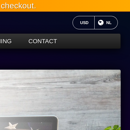
 checkout.
HUIDIGE VALUTA:
USD
HUIDIGE TA
NL
ING
CONTACT