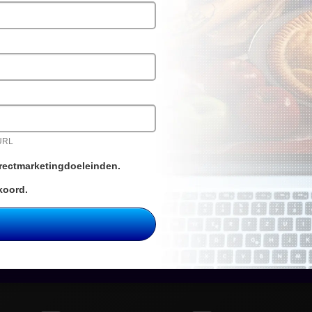
 URL
directmarketingdoeleinden.
koord.