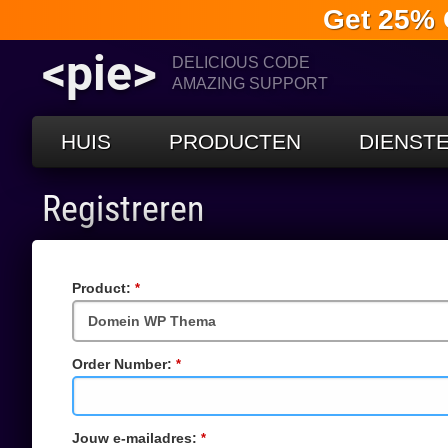
Get 25% 
<pie>
DELICIOUS CODE
AMAZING SUPPORT
HUIS
PRODUCTEN
DIENST
Registreren
Product:
Verplicht
veld
Order Number:
Verplicht
veld
Jouw e-mailadres:
Verplicht