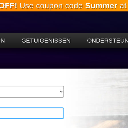
OFF!
Use coupon code
Summer
at
Ga naar de
hoofdinhoud
EN
GETUIGENISSEN
ONDERSTEUN