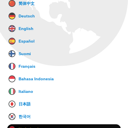
简体中文
Deutsch
English
Español
Suomi
Français
Bahasa Indonesia
Italiano
日本語
한국어