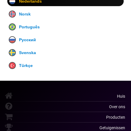
Nederlands
Norsk
Português
Русский
Svenska
Türkçe
Huis
Over ons
Producten
Getuigenissen