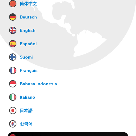
简体中文
Deutsch
English
Español
Suomi
Français
Bahasa Indonesia
Italiano
日本語
한국어