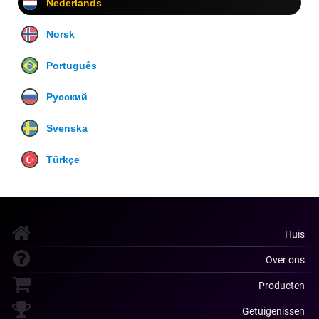
Nederlands
Norsk
Português
Русский
Svenska
Türkçe
Huis
Over ons
Producten
Getuigenissen