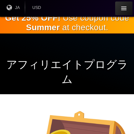
本
現在
JA
現在の
USD
の言
通貨：
文
Get 25% OFF!
Use coupon code
語：
へ
Summer
at checkout.
ス
キ
ッ
プ
アフィリエイトプログラ
ム