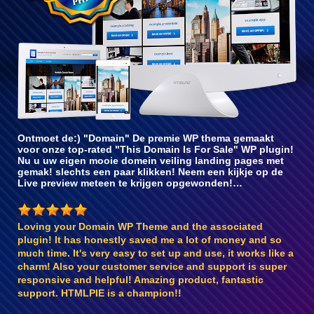
Ontmoet de:) "Domain" De premie WP thema gemaakt
voor onze top-rated "This Domain Is For Sale" WP plugin!
Nu u uw eigen mooie domein veiling landing pages met
gemak! slechts een paar klikken! Neem een kijkje op de
Live preview meteen te krijgen opgewonden!…
Loving your Domain WP Theme and the associated
plugin! It has honestly saved me a lot of money and so
much time. It's very easy to set up and use, it works like a
charm! Also your customer service and support is super
responsive and helpful! Amazing product, fantastic
support. HTMLPIE is a champion!!