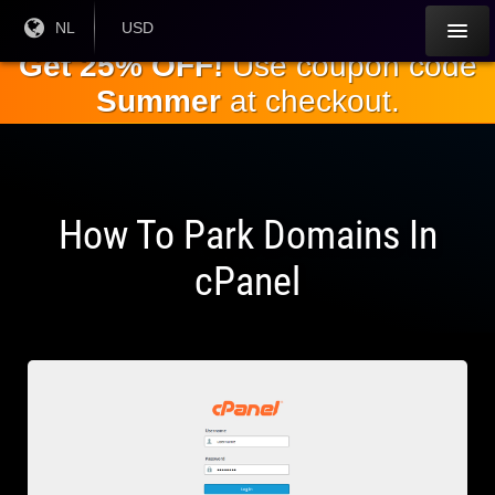
Ga naar de
Huidige
NL
Huidige
USD
taal:
valuta:
hoofdinhoud
Get 25% OFF!
Use coupon code
Summer
at checkout.
How To Park Domains In
cPanel
on