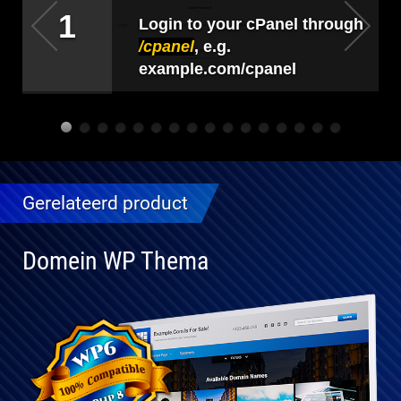
1
.
Login to your cPanel through
/cpanel
, e.g.
example.com/cpanel
Gerelateerd product
Domein WP Thema
Volledig
compatibel
met WP 6