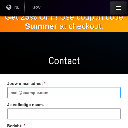
Ga naar de
Huidige
NL
Huidige
KRW
taal:
valuta:
hoofdinhoud
Get 25% OFF!
Use coupon code
Summer
at checkout.
Contact
Jouw e-mailadres:
Verplicht
veld
Je volledige naam:
Bericht:
Verplicht