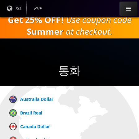
주
현재
KO
현재
PHP
요
언어
통화:
Get 25% OFF!
Use coupon code
내
:
용
Summer
at checkout.
으
로
건
너
뛰
통화
기
Australia Dollar
Brazil Real
Canada Dollar