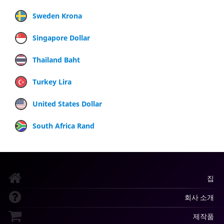
Sweden Krona
Singapore Dollar
Thailand Baht
Turkey Lira
United States Dollar
South Africa Rand
집
회사 소개
제작품