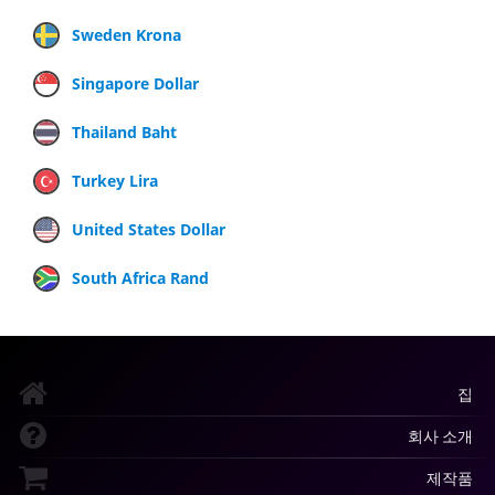
Sweden Krona
Singapore Dollar
Thailand Baht
Turkey Lira
United States Dollar
South Africa Rand
집
회사 소개
제작품