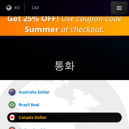
주
현재
KO
현재
CAD
요
언어
통화:
Get 25% OFF!
Use coupon code
내
:
용
Summer
at checkout.
으
로
건
너
뛰
통화
기
Australia Dollar
Brazil Real
Canada Dollar