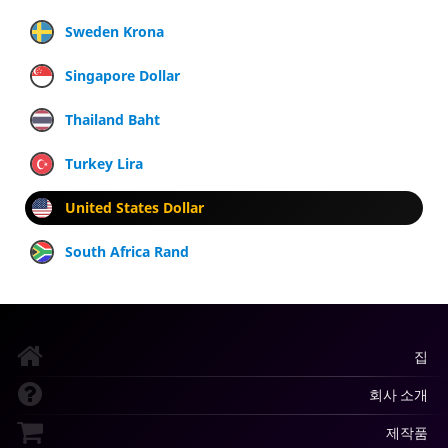
Sweden Krona
Singapore Dollar
Thailand Baht
Turkey Lira
United States Dollar
South Africa Rand
집
회사 소개
제작품