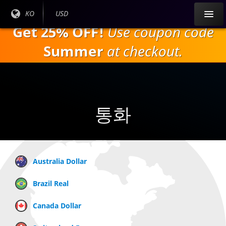
주
현재
KO
현재
USD
요
언어
통화:
Get 25% OFF!
Use coupon code
내
:
용
Summer
at checkout.
으
로
건
너
뛰
통화
기
Australia Dollar
Brazil Real
Canada Dollar