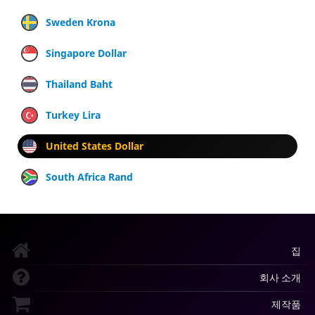
Sweden Krona
Singapore Dollar
Thailand Baht
Turkey Lira
United States Dollar
South Africa Rand
집
회사 소개
제작품