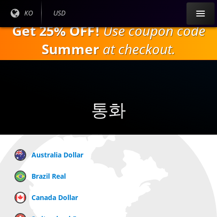
주
현재
KO
현재
USD
요
언어
통화:
Get 25% OFF!
Use coupon code
내
:
용
Summer
at checkout.
으
로
건
너
뛰
통화
기
Australia Dollar
Brazil Real
Canada Dollar