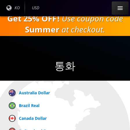
주
현재
KO
현재
USD
요
언어
통화:
Get 25% OFF!
Use coupon code
내
:
용
Summer
at checkout.
으
로
건
너
뛰
통화
기
Australia Dollar
Brazil Real
Canada Dollar