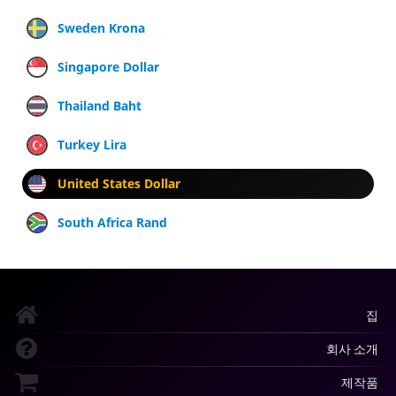
Sweden Krona
Singapore Dollar
Thailand Baht
Turkey Lira
United States Dollar
South Africa Rand
집
회사 소개
제작품