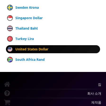
Sweden Krona
Singapore Dollar
Thailand Baht
Turkey Lira
United States Dollar
South Africa Rand
집
회사 소개
제작품