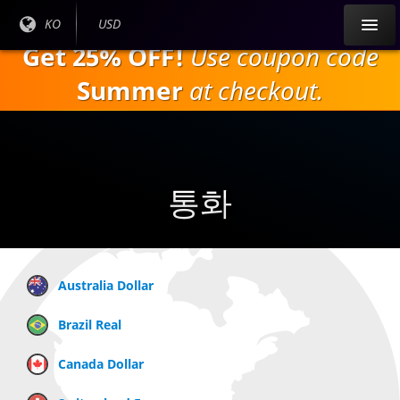
주
현재
KO
현재
USD
요
언어
통화:
Get 25% OFF!
Use coupon code
내
:
용
Summer
at checkout.
으
로
건
너
뛰
통화
기
Australia Dollar
Brazil Real
Canada Dollar