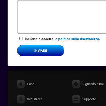
obbligatorio
Ho letto e accetto le
politica sulla riservatezza
.
INVIARE
Casa
Riguardo a noi
Registrare
Supporto