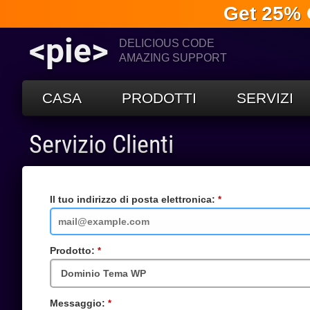
Get 25% 
<pie>
DELICIOUS CODE
AMAZING SUPPORT
CASA
PRODOTTI
SERVIZI
Servizio Clienti
Il tuo indirizzo di posta elettronica:
Campo
obbligatorio
Prodotto:
Campo
obbligatorio
Messaggio:
Campo