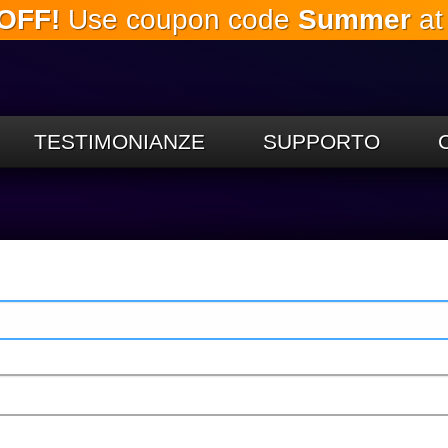
OFF!
Use coupon code
Summer
at
Salta al
contenuto
principale
TESTIMONIANZE
SUPPORTO