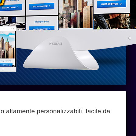
Require
SiteOri
Anti-Sp
SAPE
 altamente personalizzabili, facile da