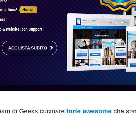
ock!
nimations!
Nuovo!
ers
 & Website Icon Support
ACQUISTA SUBITO
team di Geeks cucinare
torte awesome
che sono
)