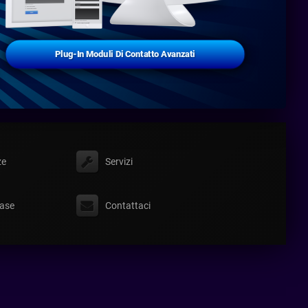
Plug-In Moduli Di Contatto Avanzati
ze
Servizi
ase
Contattaci