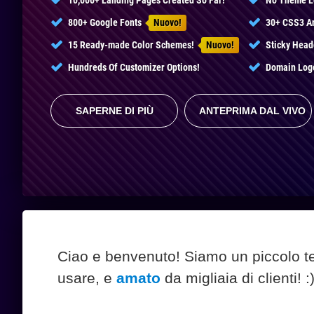
10,000+ Landing Pages Created So Far!
No Theme L
800+ Google Fonts
Nuovo!
30+ CSS3 A
15 Ready-made Color Schemes!
Nuovo!
Sticky Head
Hundreds
Of Customizer Options!
Domain Logo
SAPERNE DI PIÙ
ANTEPRIMA DAL VIVO
Ciao e benvenuto! Siamo un piccolo 
usare, e
amato
da migliaia di clienti! :