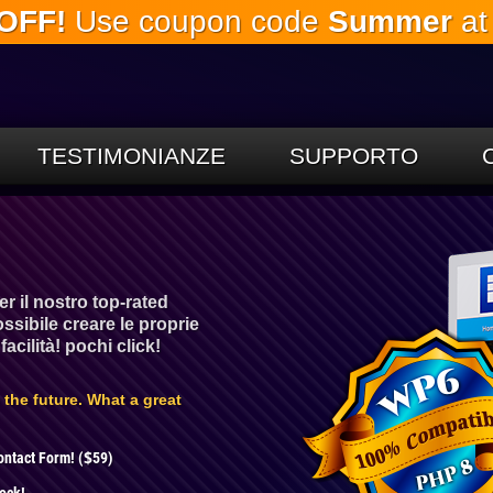
OFF!
Use coupon code
Summer
at
Salta al
contenuto
principale
TESTIMONIANZE
SUPPORTO
r il nostro top-rated
ssibile creare le proprie
acilità! pochi click!
the future. What a great
$
ntact Form! (
59)