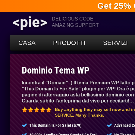
Get 25% 
<pie>
DELICIOUS CODE
AMAZING SUPPORT
CASA
PRODOTTI
SERVIZI
Benvenuto!
Dominio Tema WP
Incontra il "Domain" :) Il tema Premium WP fatto pe
"This Domain Is For Sale" plugin per WP! Ora è po
pagine di atterraggio asta bellissimo dominio con f
Guarda subito l'anteprima dal vivo per eccitarti!…
Buy anything they may sell now and in 
SERVICE. Many Thanks.
$
This Domain Is For Sale! (
79)
Advanced Co