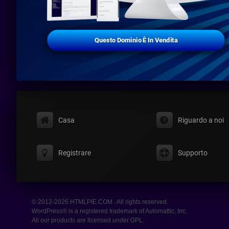
Questo Dominio È In Vendita
Casa
Riguardo a noi
Registrare
Supporto
© 2012-2026 HTMLPIE.COM . All rights reserved.
WordPress® is a registered trademark of Automattic, Inc.
All our products are licensed under GPL.