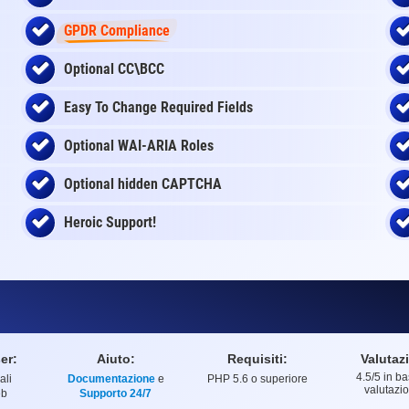
GPDR Compliance
Optional CC\BCC
Easy To Change Required Fields
Optional WAI-ARIA Roles
Optional
hidden
CAPTCHA
Heroic Support!
er:
Aiuto:
Requisiti:
Valutaz
4.5
/5 in ba
ali
Documentazione
e
PHP 5.6 o superiore
Valutazion
valutazi
eb
Supporto 24/7