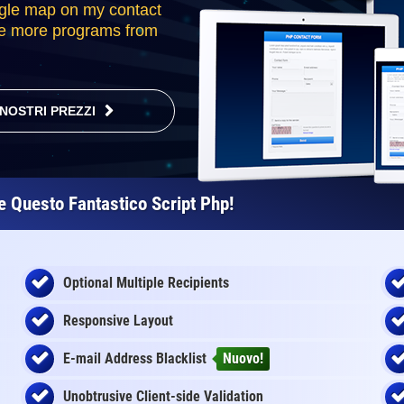
gle map on my contact
se more programs from
 NOSTRI PREZZI
re Questo Fantastico Script Php!
Optional Multiple Recipients
Responsive Layout
E-mail Address Blacklist
Nuovo!
Unobtrusive Client-side Validation