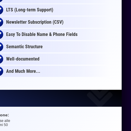
LTS (Long-term Support)
Newsletter Subscription (CSV)
Easy To Disable Name & Phone Fields
Semantic Structure
Well-documented
And Much More...
ione:
se alle
e
oni
50