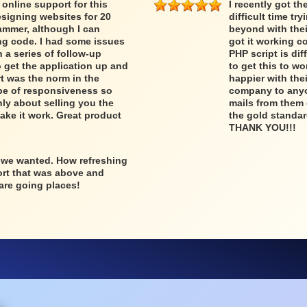
e online support for this
I recently got t
esigning websites for 20
difficult time t
ammer, although I can
beyond with thei
ng code. I had some issues
got it working c
n a series of follow-up
PHP script is dif
 get the application up and
to get this to wo
rt was the norm in the
happier with the
ype of responsiveness so
company to anyon
ly about selling you the
mails from them 
ake it work. Great product
the gold standar
THANK YOU!!!
 we wanted. How refreshing
ort that was above and
are going places!