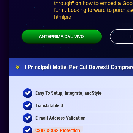
through" on how to embed a Goo
form. Looking forward to purcha
htmlpie
ANTEPRIMA DAL VIVO
I
I Principali Motivi Per Cui Dovresti Compra
Easy To Setup, Integrate, andStyle
Translatable UI
E-mail Address Validation
CSRF & XSS Protection