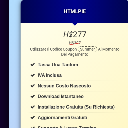
HTMLPIE
H$
277
H$307
Utilizzare Il Codice Coupon
Summer
Al Momento
Del Pagamento
Tassa Una Tantum
IVA Inclusa
Nessun Costo Nascosto
Download Istantaneo
Installazione Gratuita (su Richiesta)
Aggiornamenti Gratuiti