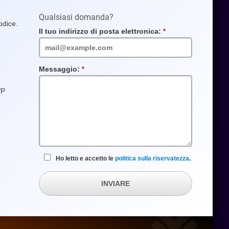
Qualsiasi domanda?
odice.
Il tuo indirizzo di posta elettronica:
Campo
obbligatorio
Messaggio:
Campo
obbligatorio
WP
Ho letto e accetto le
politica sulla riservatezza
.
INVIARE