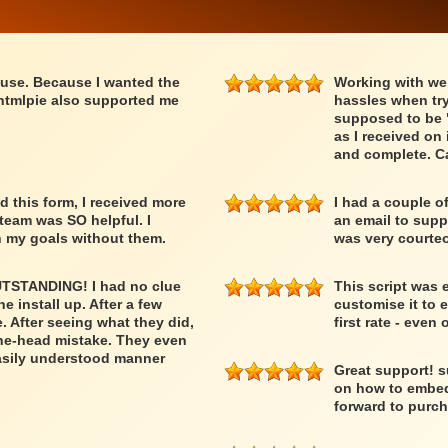
 use. Because I wanted the
Working with we
htmlpie also supported me
hassles when try
supposed to be 
as I received on
and complete. C
 this form, I received more
I had a couple o
 team was SO helpful. I
an email to supp
h my goals without them.
was very courteo
OUTSTANDING! I had no clue
This script was e
e install up. After a few
customise it to 
e. After seeing what they did,
first rate - even
ne-head mistake. They even
easily understood manner
Great support! s
on how to embed
forward to purc