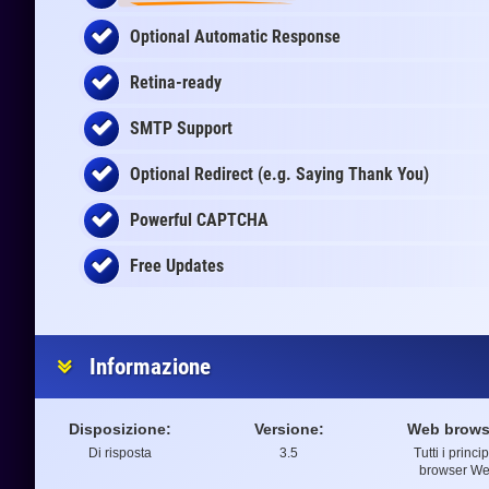
Optional Automatic Response
Retina-ready
SMTP Support
Optional Redirect (e.g. Saying Thank You)
Powerful CAPTCHA
Free Updates
Informazione
Disposizione:
Versione:
Web brows
Di risposta
3.5
Tutti i princip
browser W