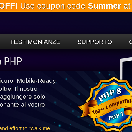
OFF!
Use coupon code
Summer
at
Salta al
contenuto
principale
TESTIMONIANZE
SUPPORTO
to PHP
 sicuro, Mobile-Ready
tre! Il nostro
 aggiungere solo
ionante al vostro
and effort to "walk me