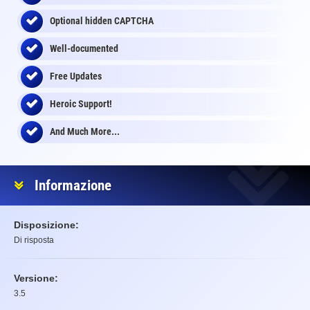
Optional
hidden
CAPTCHA
Well-documented
Free Updates
Heroic Support!
And Much More...
Informazione
Disposizione:
Di risposta
Versione:
3.5