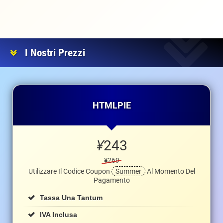
I Nostri Prezzi
HTMLPIE
¥
243
¥269
Utilizzare Il Codice Coupon
Summer
Al Momento Del
Pagamento
Tassa Una Tantum
IVA Inclusa