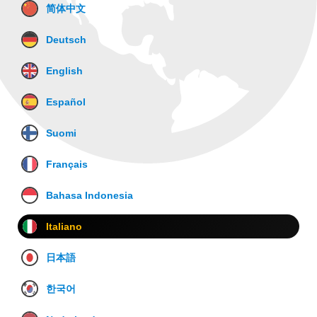
简体中文
Deutsch
English
Español
Suomi
Français
Bahasa Indonesia
Italiano
日本語
한국어