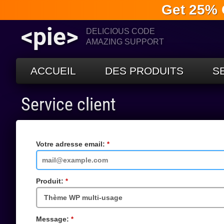
Get 25% 
<pie>
DELICIOUS CODE
AMAZING SUPPORT
ACCUEIL
DES PRODUITS
S
Service client
Votre adresse email:
Champs
requis
Produit:
Champs
requis
Message:
Champs