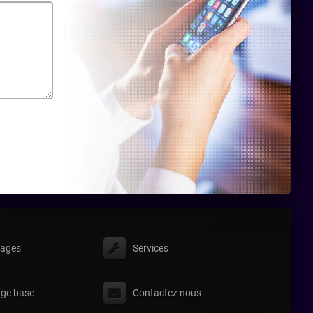
ages
Services
ge base
Contactez nous