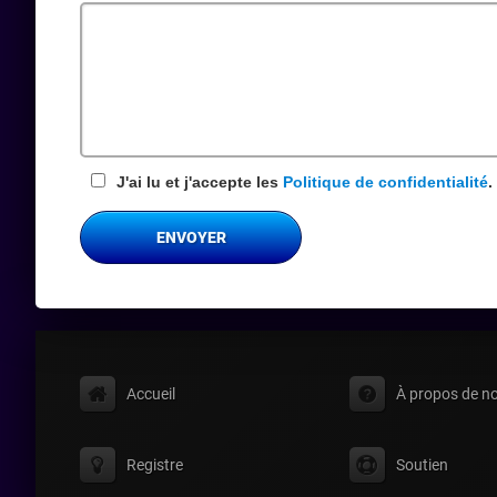
requis
J'ai lu et j'accepte les
Politique de confidentialité
.
ENVOYER
Accueil
À propos de n
Registre
Soutien