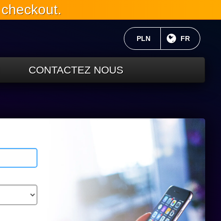
 checkout.
MONNAIE ACTUELLE:
PLN
LANGUE C
FR
CONTACTEZ NOUS