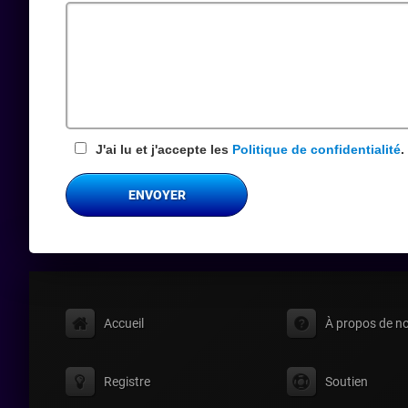
requis
J'ai lu et j'accepte les
Politique de confidentialité
.
ENVOYER
Accueil
À propos de n
Registre
Soutien