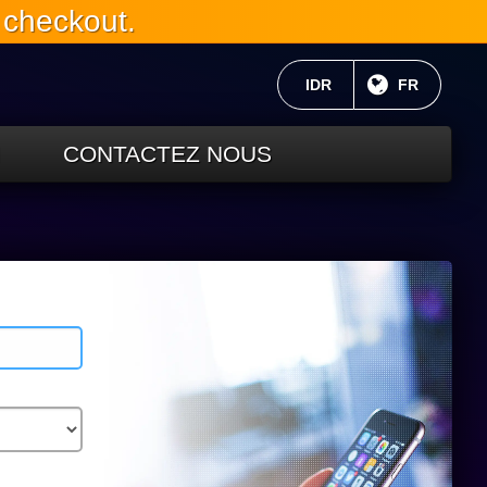
 checkout.
MONNAIE ACTUELLE:
IDR
LANGUE C
FR
CONTACTEZ NOUS