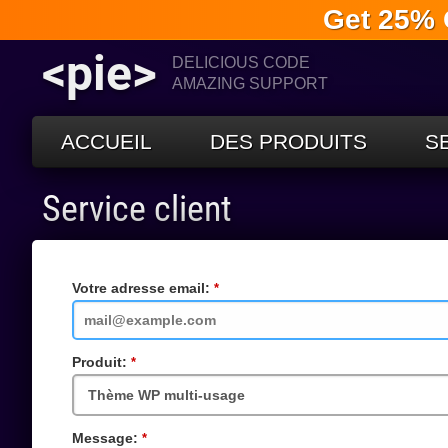
Get 25% 
<pie>
DELICIOUS CODE
AMAZING SUPPORT
ACCUEIL
DES PRODUITS
S
Service client
Votre adresse email:
Champs
requis
Produit:
Champs
requis
Message:
Champs