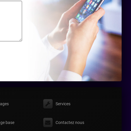
ages
Services
ge base
Contactez nous