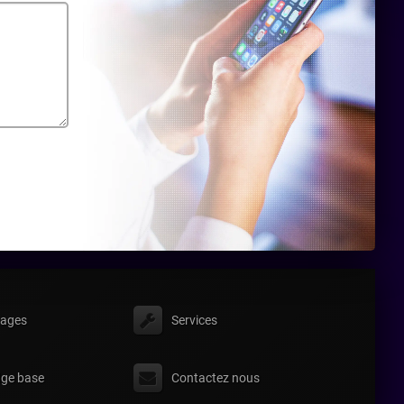
ages
Services
ge base
Contactez nous