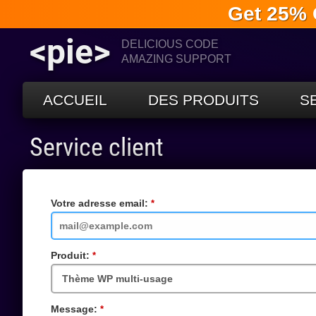
Get 25% 
<pie>
DELICIOUS CODE
AMAZING SUPPORT
ACCUEIL
DES PRODUITS
S
Service client
Votre adresse email:
Champs
requis
Produit:
Champs
requis
Message:
Champs