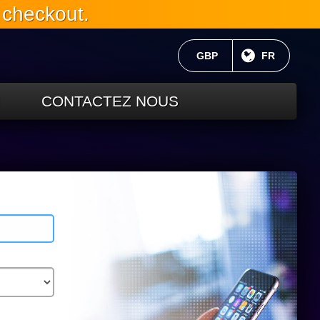
 checkout.
MONNAIE ACTUELLE:
GBP
LANGUE C
FR
CONTACTEZ NOUS