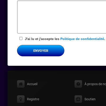
requis
J'ai lu et j'accepte les
Politique de confidentialité
.
ENVOYER
Accueil
À propos de n
Registre
Soutien