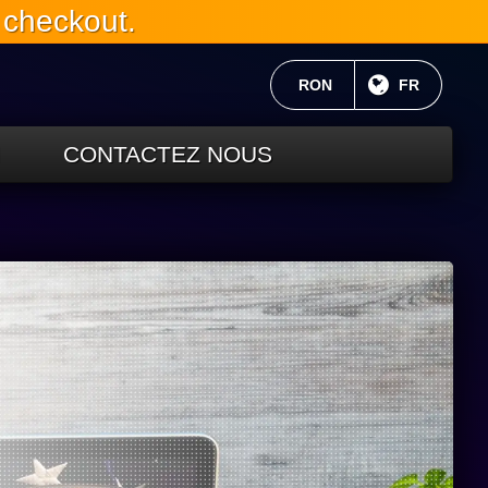
 checkout.
MONNAIE ACTUELLE:
RON
LANGUE C
FR
CONTACTEZ NOUS