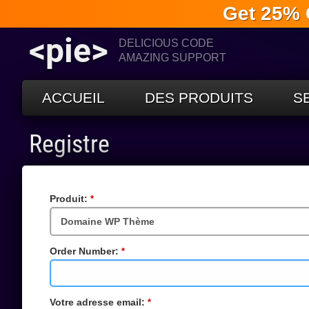
Get 25% 
<pie>
DELICIOUS CODE
AMAZING SUPPORT
ACCUEIL
DES PRODUITS
S
Registre
Produit:
Champs
requis
Order Number:
Champs
requis
Votre adresse email:
Champs