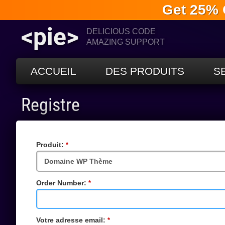
Get 25% 
<pie>
DELICIOUS CODE
AMAZING SUPPORT
ACCUEIL
DES PRODUITS
S
Registre
Produit:
Champs
requis
Order Number:
Champs
requis
Votre adresse email:
Champs