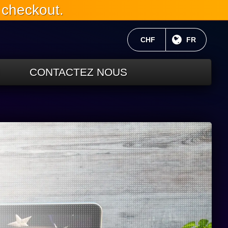
 checkout.
MONNAIE ACTUELLE:
CHF
LANGUE C
FR
CONTACTEZ NOUS