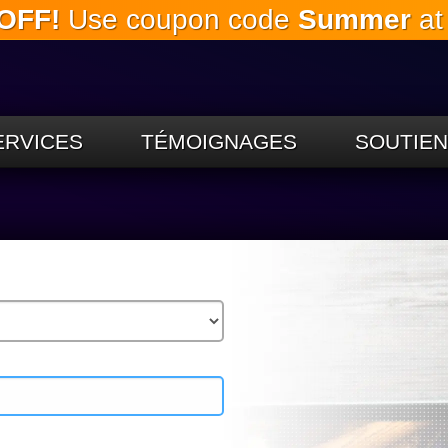
OFF!
Use coupon code
Summer
at
Passez
au
contenu
principal
ERVICES
TÉMOIGNAGES
SOUTIEN