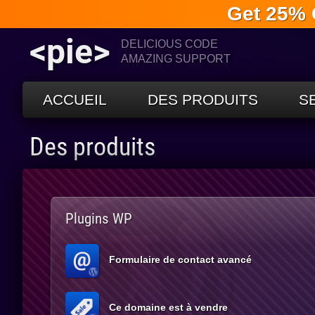
Get 25% 
<pie>
DELICIOUS CODE
AMAZING SUPPORT
ACCUEIL
DES PRODUITS
S
Des produits
Plugins WP
Formulaire de contact avancé
Ce domaine est à vendre