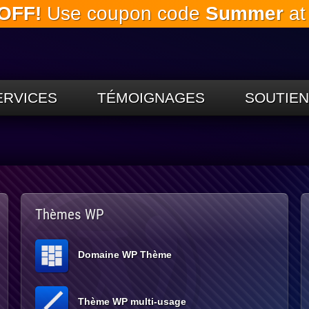
OFF!
Use coupon code
Summer
at
Passez
au
contenu
principal
ERVICES
TÉMOIGNAGES
SOUTIEN
Thèmes WP
Domaine WP Thème
Thème WP multi-usage