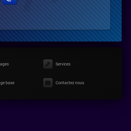
ages
Services
ge base
Contactez nous