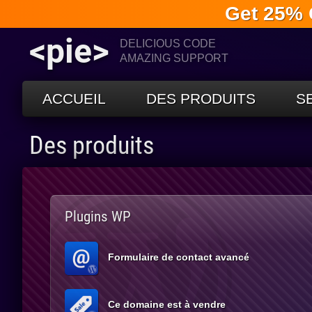
Get 25% 
<pie>
DELICIOUS CODE
AMAZING SUPPORT
ACCUEIL
DES PRODUITS
S
Des produits
Plugins WP
Formulaire de contact avancé
Ce domaine est à vendre