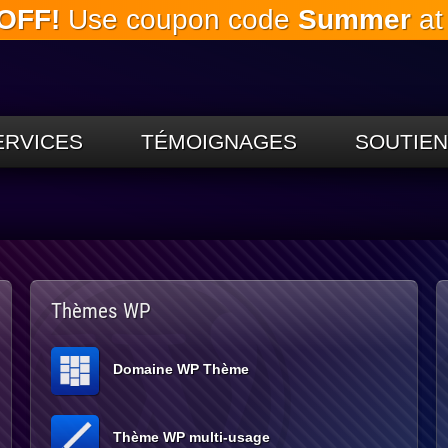
OFF!
Use coupon code
Summer
at
Passez
au
contenu
principal
ERVICES
TÉMOIGNAGES
SOUTIEN
Thèmes WP
Domaine WP Thème
Thème WP multi-usage