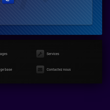
ages
Services
ge base
Contactez nous