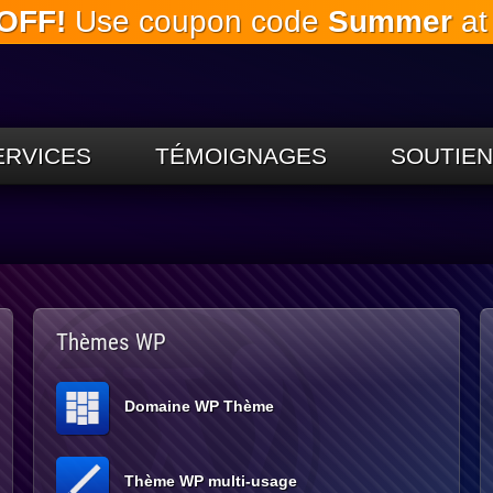
OFF!
Use coupon code
Summer
at
Passez
au
contenu
principal
ERVICES
TÉMOIGNAGES
SOUTIEN
Thèmes WP
Domaine WP Thème
Thème WP multi-usage