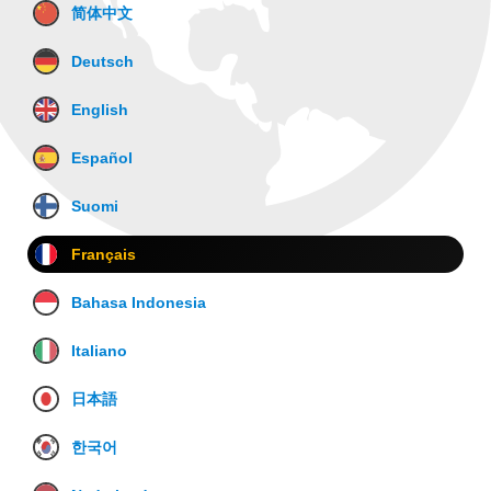
简体中文
Deutsch
English
Español
Suomi
Français
Bahasa Indonesia
Italiano
日本語
한국어