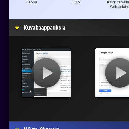
Herkkä
1.3.5
Kaikki tärkei
Web-selaim
Kuvakaappauksia