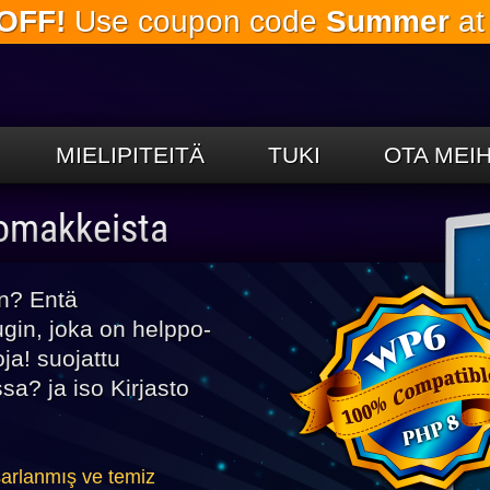
OFF!
Use coupon code
Summer
at
Siirry
pääsisältöön
MIELIPITEITÄ
TUKI
OTA MEI
lomakkeista
n? Entä
gin, joka on helppo-
ja! suojattu
a? ja iso Kirjasto
sarlanmış ve temiz