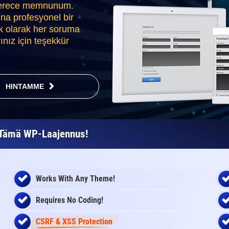
 derece memnunum.
ına profesyonel bir
k olarak her soruma
ınız için teşekkür
HINTAMME
a Tämä WP-Laajennus!
Works With Any Theme!
Requires No Coding!
CSRF & XSS Protection