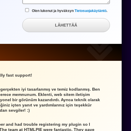
Olen lukenut ja hyväksyn
Tietosuojakäytäntö
.
LÄHETTÄÄ
lly fast support!
 gerçekten iyi tasarlanmış ve temiz kodlanmış. Ben
derece memnunum. Eklenti, web sitem iletişim
yonel bir görünüm kazandırdı. Ayrıca teknik olarak
iniz içten yanıt ve yardımlarınız için teşekkür
dan sevgiler! :)
per and had trouble registering my plugin so I
 The team at HTMLPIE were fantastic. They gave