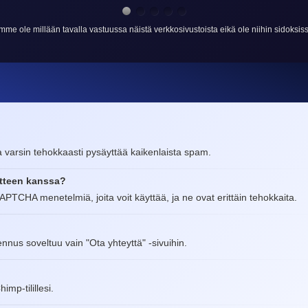
mme ole millään tavalla vastuussa näistä verkkosivustoista eikä ole niihin sidoksiss
a varsin tehokkaasti pysäyttää kaikenlaista spam.
otteen kanssa?
PTCHA menetelmiä, joita voit käyttää, ja ne ovat erittäin tehokkaita.
nnus soveltuu vain "Ota yhteyttä" -sivuihin.
mp-tilillesi.