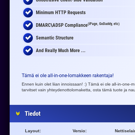
Minimum HTTP Requests
(iPage, GoDaddy, etc)
DMARC\ADSP Compliance
Semantic Structure
And Really Much More ...
Tämä ei ole all-in-one-lomakkeen rakentaja!
Ennen kuin olet liian innoissaan! :) Tämä ei ole all-in-one-
tarvitset vain yhteydenottolomaketta, osta tämä tuote ja naut
Tiedot
Layout:
Versio:
Nettiselai