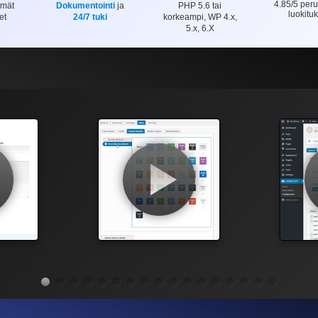
4.85
/5 per
mmät
Dokumentointi
ja
PHP 5.6 tai
Arvostelu
luokituk
et
24/7 tuki
korkeampi, WP 4.x,
5.x, 6.X