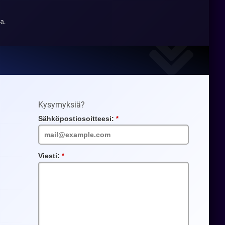
a.
Kysymyksiä?
Sähköpostiosoitteesi:
Vaadittu
kenttä
Viesti:
Vaadittu
kenttä