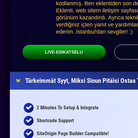
kodlanmış. Ben eklentiden son
Eklenti, web sitem iletişim sayfas
görünüm kazandırdı. Ayrıca tekni
verdiğiniz içten yanıt ve yardımlar
ederim. İstanbul'dan sevgiler! :)
LIVE-ESIKATSELU
Tärkeimmät Syyt, Miksi Sinun Pitäisi Osta
2 Minutes To Setup & Integrate
Shortcode Support
SiteOrigin Page Builder Compatible!