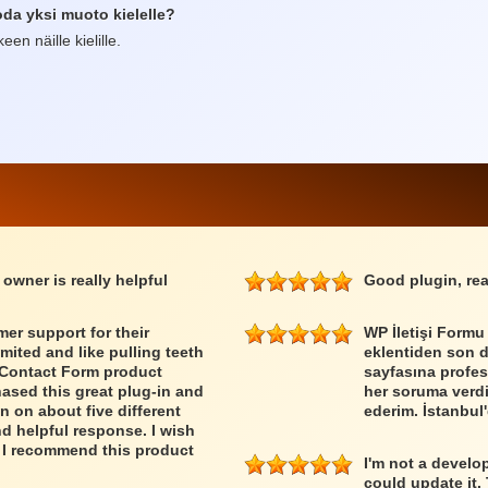
da yksi muoto kielelle?
en näille kielille.
 owner is really helpful
Good plugin, rea
er support for their
WP İletişi Formu
imited and like pulling teeth
eklentiden son 
e Contact Form product
sayfasına profes
ased this great plug-in and
her soruma verdiğ
n on about five different
ederim. İstanbul'
nd helpful response. I wish
 I recommend this product
I'm not a develo
could update it.