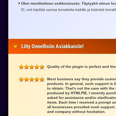
Olen monikielinen verkkosivusto. Täytyykö minun luo
Ei, voit käyttää samaa lomaketta kaikille ja kääntää lomakke
Liity Onnellisiin Asiakkaisiin!
Quality of the plugin is perfect and the
Most business say they provide custom
products. In general, such support is l
to obtain. That's not the case with th
produced by HTMLPIE. I recently purch
asked for assistance and/or clarificatio
items. Each time I received a prompt a
all businesses provided such support.
and company without hesitation.