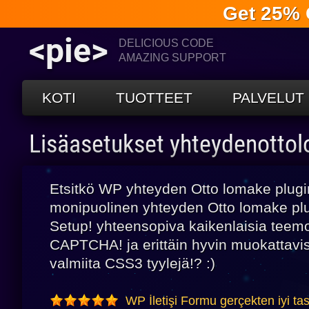
Get 25% 
<pie>
DELICIOUS CODE
AMAZING SUPPORT
KOTI
TUOTTEET
PALVELUT
Lisäasetukset yhteydenotto
Etsitkö WP yhteyden Otto lomake plugi
monipuolinen yhteyden Otto lomake plu
Setup! yhteensopiva kaikenlaisia teemo
CAPTCHA! ja erittäin hyvin muokattaviss
valmiita CSS3 tyylejä!? :)
WP İletişi Formu gerçekten iyi ta