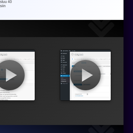
ustuu
40
siin