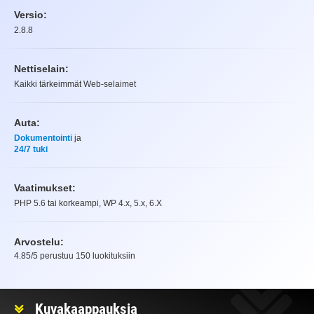
Versio:
2.8.8
Nettiselain:
Kaikki tärkeimmät Web-selaimet
Auta:
Dokumentointi
ja
24/7 tuki
Vaatimukset:
PHP 5.6 tai korkeampi, WP 4.x, 5.x, 6.X
Arvostelu:
4.85
/5 perustuu
150
luokituksiin
Arvostelu
Kuvakaappauksia