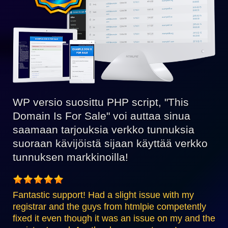
WP versio suosittu PHP script, "This
Domain Is For Sale" voi auttaa sinua
saamaan tarjouksia verkko tunnuksia
suoraan kävijöistä sijaan käyttää verkko
tunnuksen markkinoilla!
Fantastic support! Had a slight issue with my
registrar and the guys from htmlpie competently
fixed it even though it was an issue on my and the