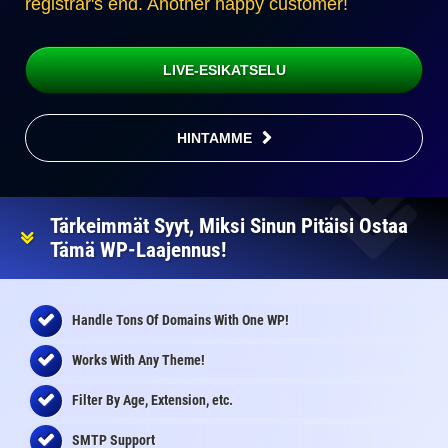
registrar's end. Another happy customer!
LIVE-ESIKATSELU
HINTAMME
Tärkeimmät Syyt, Miksi Sinun Pitäisi Ostaa
Tämä WP-Laajennus!
Handle Tons Of Domains With One WP!
Works With Any Theme!
Filter By Age, Extension, etc.
SMTP Support