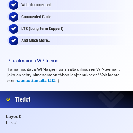
Well-documented
Commented Code
LTS (Long-term Support)
And Much More…
Plus ilmainen WP-teema!
Tämä mahtava WP-laajennus sisältää ilmaisen WP-teeman,
joka on tehty nimenomaan tähän laajennukseen! Voit ladata
sen
napsauttamalla tätä
:)
Tiedot
Layout:
Herkkä