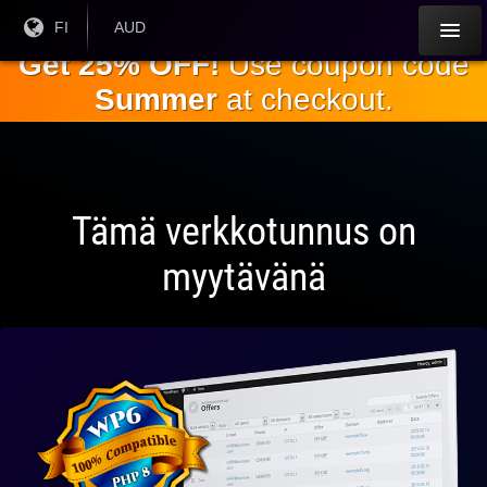
Siirry
Nykyinen
FI
Nykyinen
AUD
kieli:
valuutta:
pääsisältöön
Get 25% OFF!
Use coupon code
Summer
at checkout.
Tämä verkkotunnus on
myytävänä
Täysin
yhteensopiva
WPin kanssa
6