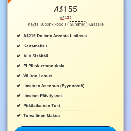
A$
155
A$172
Käytä Kuponkikoodia
Summer
Kassalle
A$
216 Dollarin Arvosta Lisäosia
Kertamaksu
ALV Sisältää
Ei Piilokustannuksia
Välitön Lataus
Ilmainen Asennus (pyynnöstä)
Ilmaiset Päivitykset
Pitkäaikainen Tuki
Turvallinen Maksu