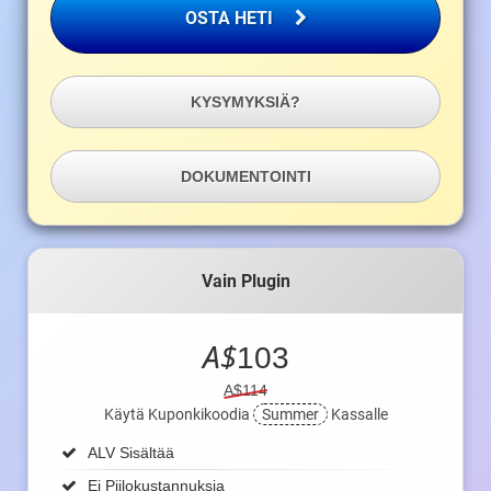
OSTA HETI
KYSYMYKSIÄ?
DOKUMENTOINTI
Vain Plugin
A$
103
A$114
Käytä Kuponkikoodia
Summer
Kassalle
ALV Sisältää
Ei Piilokustannuksia