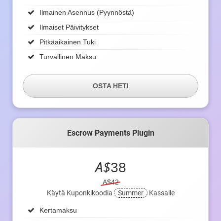
Ilmainen Asennus (pyynnöstä)
Ilmaiset Päivitykset
Pitkäaikainen Tuki
Turvallinen Maksu
OSTA HETI
Escrow Payments Plugin
A$
38
A$42
Käytä Kuponkikoodia
Summer
Kassalle
Kertamaksu