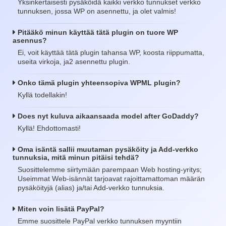
Yksinkertaisesti pysäköidä kaikki verkko tunnukset verkko
tunnuksen, jossa WP on asennettu, ja olet valmis!
Pitääkö minun käyttää tätä plugin on tuore WP
asennus?
Ei, voit käyttää tätä plugin tahansa WP, koosta riippumatta,
useita virkoja, ja2 asennettu plugin.
Onko tämä plugin yhteensopiva WPML plugin?
Kyllä todellakin!
Does nyt kuluva aikaansaada model after GoDaddy?
Kyllä! Ehdottomasti!
Oma isäntä sallii muutaman pysäköity ja Add-verkko
tunnuksia, mitä minun pitäisi tehdä?
Suosittelemme siirtymään parempaan Web hosting-yritys;
Useimmat Web-isännät tarjoavat rajoittamattoman määrän
pysäköityjä (alias) ja/tai Add-verkko tunnuksia.
Miten voin lisätä PayPal?
Emme suosittele PayPal verkko tunnuksen myyntiin