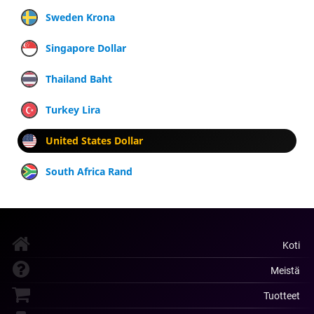
Sweden Krona
Singapore Dollar
Thailand Baht
Turkey Lira
United States Dollar
South Africa Rand
Koti
Meistä
Tuotteet