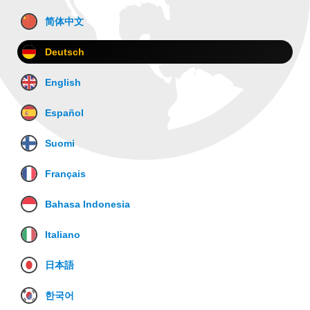
简体中文
Deutsch
English
Español
Suomi
Français
Bahasa Indonesia
Italiano
日本語
한국어