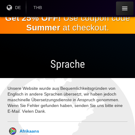
Springe
Aktuelle
DE
Aktuelle
THB
Sprache:
Währung:
zum
Get 25% OFF!
Use coupon code
Hauptinhalt
Summer
at checkout.
Sprache
Unsere Website wurde aus Bequemlichkeitsgründen von
Englisch in andere Sprachen übersetzt, wir haben jedoch
maschinelle Übersetzungsdienste in Anspruch genommen.
Wenn Sie Fehler gefunden haben, senden Sie uns bitte eine
E-Mail. Vielen Dank.
Afrikaans