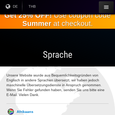
Springe
Aktuelle
DE
Aktuelle
THB
Sprache:
Währung:
zum
Get 25% OFF!
Use coupon code
Hauptinhalt
Summer
at checkout.
Sprache
Unsere Website wurde aus Bequemlichkeitsgründen von
Englisch in andere Sprachen übersetzt, wir haben jedoch
maschinelle Übersetzungsdienste in Anspruch genommen.
Wenn Sie Fehler gefunden haben, senden Sie uns bitte eine
E-Mail. Vielen Dank.
Afrikaans