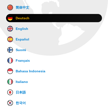
简体中文
Deutsch
English
Español
Suomi
Français
Bahasa Indonesia
Italiano
日本語
한국어