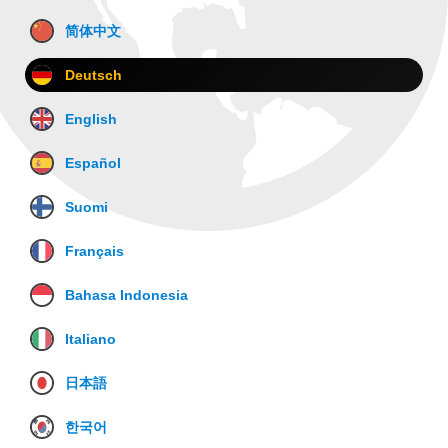
简体中文
Deutsch
English
Español
Suomi
Français
Bahasa Indonesia
Italiano
日本語
한국어