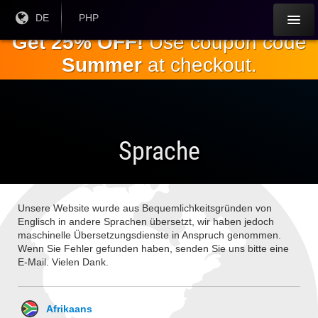
Springe
Aktuelle
DE
Aktuelle
PHP
Sprache:
Währung:
zum
Get 25% OFF!
Use coupon code
Hauptinhalt
Summer
at checkout.
Sprache
Unsere Website wurde aus Bequemlichkeitsgründen von
Englisch in andere Sprachen übersetzt, wir haben jedoch
maschinelle Übersetzungsdienste in Anspruch genommen.
Wenn Sie Fehler gefunden haben, senden Sie uns bitte eine
E-Mail. Vielen Dank.
Afrikaans