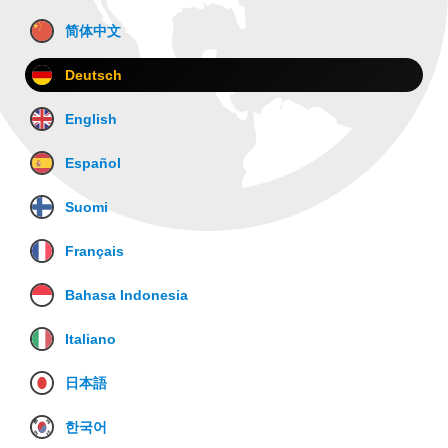
简体中文
Deutsch
English
Español
Suomi
Français
Bahasa Indonesia
Italiano
日本語
한국어