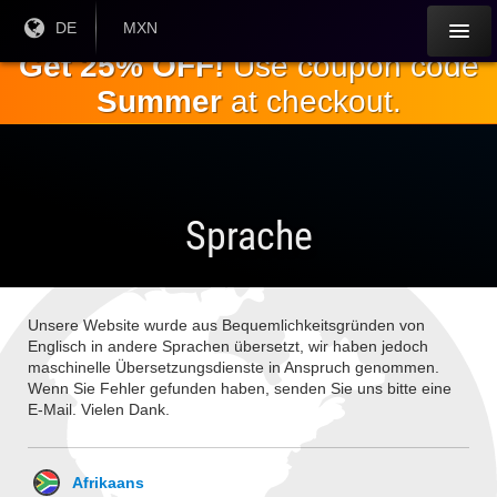
Springe
Aktuelle
DE
Aktuelle
MXN
Sprache:
Währung:
zum
Get 25% OFF!
Use coupon code
Hauptinhalt
Summer
at checkout.
Sprache
Unsere Website wurde aus Bequemlichkeitsgründen von
Englisch in andere Sprachen übersetzt, wir haben jedoch
maschinelle Übersetzungsdienste in Anspruch genommen.
Wenn Sie Fehler gefunden haben, senden Sie uns bitte eine
E-Mail. Vielen Dank.
Afrikaans