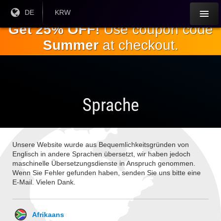
Springe
Aktuelle
DE
Aktuelle
KRW
Sprache:
Währung:
zum
Get 25% OFF!
Use coupon code
Hauptinhalt
Summer
at checkout.
Sprache
Unsere Website wurde aus Bequemlichkeitsgründen von
Englisch in andere Sprachen übersetzt, wir haben jedoch
maschinelle Übersetzungsdienste in Anspruch genommen.
Wenn Sie Fehler gefunden haben, senden Sie uns bitte eine
E-Mail. Vielen Dank.
Afrikaans