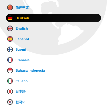
简体中文
Deutsch
English
Español
Suomi
Français
Bahasa Indonesia
Italiano
日本語
한국어