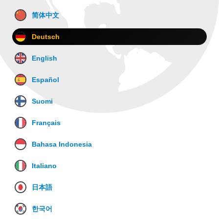
简体中文
Deutsch
English
Español
Suomi
Français
Bahasa Indonesia
Italiano
日本語
한국어