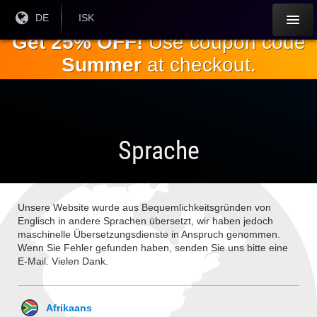
Springe
Aktuelle
DE
Aktuelle
ISK
Sprache:
Währung:
zum
Get 25% OFF!
Use coupon code
Hauptinhalt
Summer
at checkout.
Sprache
Unsere Website wurde aus Bequemlichkeitsgründen von
Englisch in andere Sprachen übersetzt, wir haben jedoch
maschinelle Übersetzungsdienste in Anspruch genommen.
Wenn Sie Fehler gefunden haben, senden Sie uns bitte eine
E-Mail. Vielen Dank.
Afrikaans