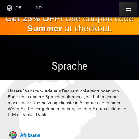
Springe
Aktuelle
DE
Aktuelle
INR
Sprache:
Währung:
zum
Get 25% OFF!
Use coupon code
Hauptinhalt
Summer
at checkout.
Sprache
Unsere Website wurde aus Bequemlichkeitsgründen von
Englisch in andere Sprachen übersetzt, wir haben jedoch
maschinelle Übersetzungsdienste in Anspruch genommen.
Wenn Sie Fehler gefunden haben, senden Sie uns bitte eine
E-Mail. Vielen Dank.
Afrikaans