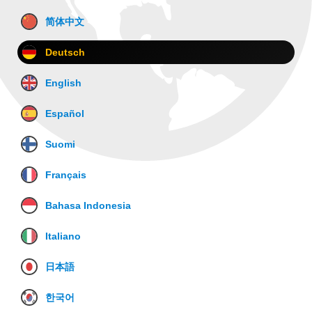
简体中文
Deutsch
English
Español
Suomi
Français
Bahasa Indonesia
Italiano
日本語
한국어