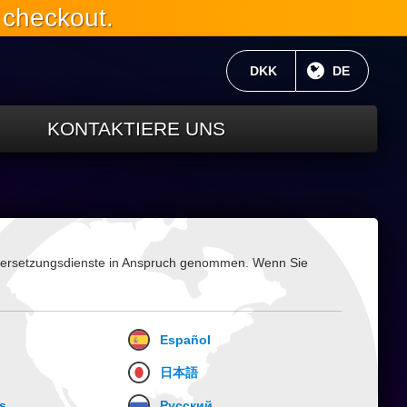
 checkout.
AKTUELLE WÄHRUNG:
DKK
AKTUELLE 
DE
KONTAKTIERE UNS
Übersetzungsdienste in Anspruch genommen. Wenn Sie
Español
日本語
s
Русский