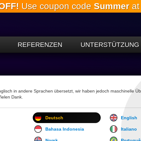
OFF!
Use coupon code
Summer
at
Springe
zum
Hauptinhalt
REFERENZEN
UNTERSTÜTZUNG
glisch in andere Sprachen übersetzt, wir haben jedoch maschinelle 
Vielen Dank.
Deutsch
English
Bahasa Indonesia
Italiano
Norsk
Portuguê