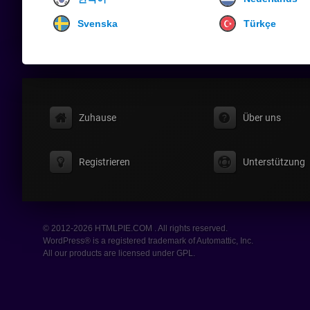
Svenska
Türkçe
Zuhause
Über uns
Registrieren
Unterstützung
© 2012-2026 HTMLPIE.COM . All rights reserved.
WordPress® is a registered trademark of Automattic, Inc.
All our products are licensed under GPL.