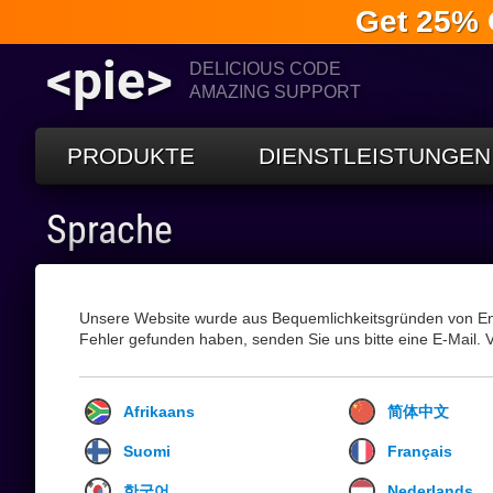
Get 25% 
<pie>
DELICIOUS CODE
AMAZING SUPPORT
PRODUKTE
DIENSTLEISTUNGEN
Sprache
Unsere Website wurde aus Bequemlichkeitsgründen von En
Fehler gefunden haben, senden Sie uns bitte eine E-Mail. 
Afrikaans
简体中文
Suomi
Français
한국어
Nederlands