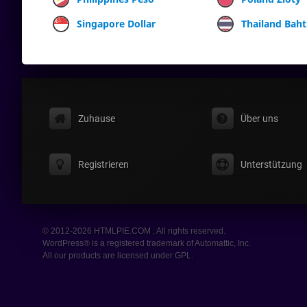
Singapore Dollar
Thailand Baht
Zuhause
Über uns
Registrieren
Unterstützung
© 2012-2026 HTMLPIE.COM . All rights reserved.
WordPress® is a registered trademark of Automattic, Inc.
All our products are licensed under GPL.