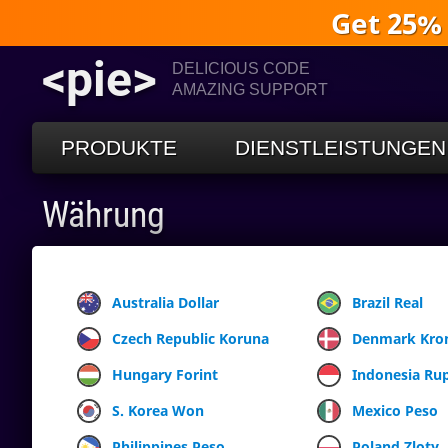
Get 25%
<pie>
DELICIOUS CODE
AMAZING SUPPORT
PRODUKTE
DIENSTLEISTUNGEN
Währung
Australia Dollar
Brazil Real
Czech Republic Koruna
Denmark Kro
Hungary Forint
Indonesia Ru
S. Korea Won
Mexico Peso
Philippines Peso
Poland Zloty