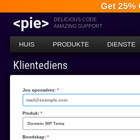
Get 25% 
<pie>
DELICIOUS CODE
AMAZING SUPPORT
HUIS
PRODUKTE
DIENSTE
Klientediens
Jou eposadres:
Vereiste
veld
Produk:
Vereiste
veld
Boodskap:
Vereiste