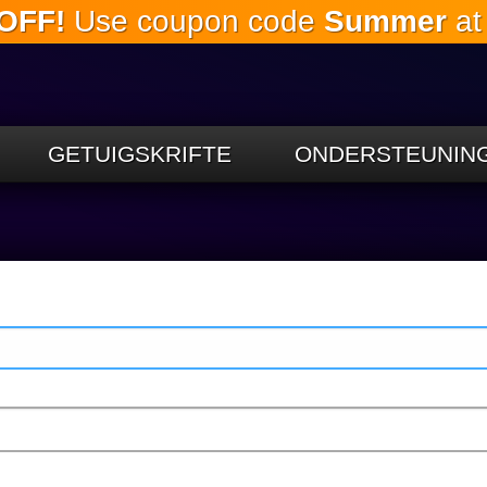
OFF!
Use coupon code
Summer
at
Slaan oor
na die
hoofinhoud
GETUIGSKRIFTE
ONDERSTEUNIN