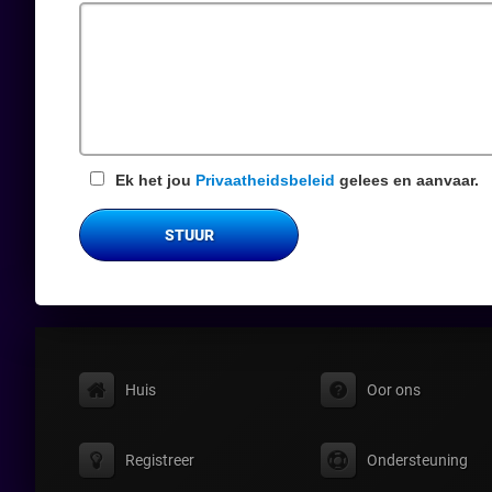
veld
Ek het jou
Privaatheidsbeleid
gelees en aanvaar.
STUUR
Huis
Oor ons
Registreer
Ondersteuning