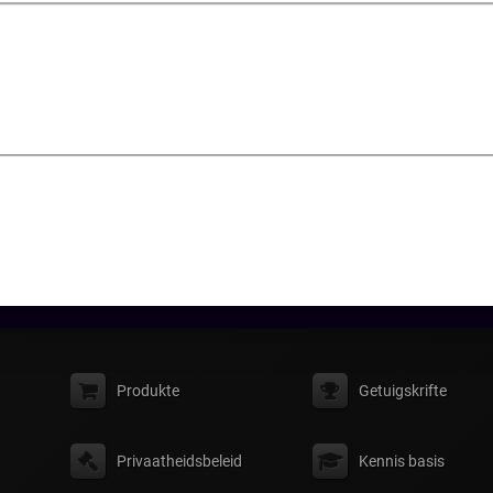
Produkte
Getuigskrifte
Privaatheidsbeleid
Kennis basis