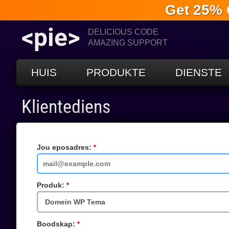
Get 25% 
<pie>
DELICIOUS CODE
AMAZING SUPPORT
HUIS
PRODUKTE
DIENSTE
Klientediens
Jou eposadres:
Vereiste
veld
Produk:
Vereiste
veld
Boodskap:
Vereiste