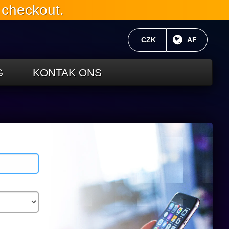
 checkout.
HUIDIGE GELDEENHEID:
CZK
HUIDIGE TA
AF
G
KONTAK ONS