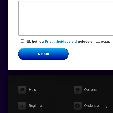
veld
Ek het jou
Privaatheidsbeleid
gelees en aanvaar.
STUUR
Huis
Oor ons
Registreer
Ondersteuning