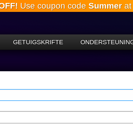
OFF!
Use coupon code
Summer
at
Slaan oor
na die
hoofinhoud
GETUIGSKRIFTE
ONDERSTEUNIN