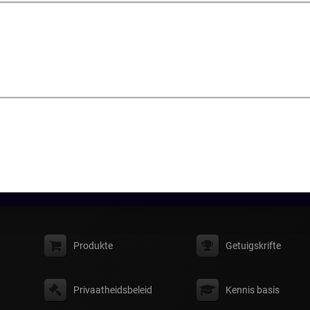
Produkte
Getuigskrifte
Privaatheidsbeleid
Kennis basis